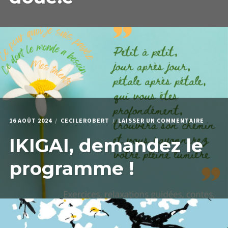
DOUÉ.
SUR
16 AOÛT 2024
CECILEROBERT
LAISSER UN COMMENTAIRE
IKIGAI,
IKIGAI, demandez le
DEMAN
LE
PROGR
programme !
!