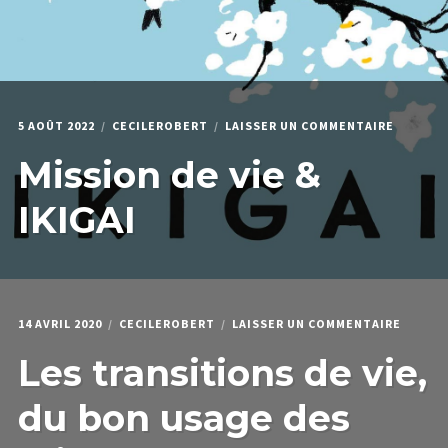
SUR
5 AOÛT 2022
CECILEROBERT
LAISSER UN COMMENTAIRE
MISSION
Mission de vie &
DE
VIE
&
IKIGAI
IKIGAI
SUR
14 AVRIL 2020
CECILEROBERT
LAISSER UN COMMENTAIRE
LES
Les transitions de vie,
TRANSI
DE
VIE,
du bon usage des
DU
BON