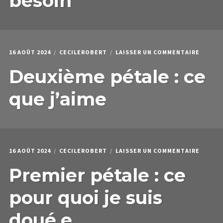
besoin
A
BESOI
SUR
16 AOÛT 2024
CECILEROBERT
LAISSER UN COMMENTAIRE
DEUXI
Deuxième pétale : ce
PÉTALE
:
CE
que j’aime
QUE
J’AIME
SUR
16 AOÛT 2024
CECILEROBERT
LAISSER UN COMMENTAIRE
PREMIE
Premier pétale : ce
PÉTALE
:
CE
pour quoi je suis
POUR
QUOI
doué.e
JE
SUIS