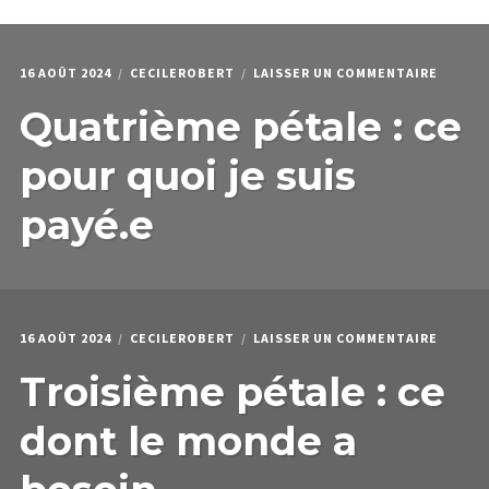
menu
Étendr
PODCAST & PROGRAMMES
enfant
le
menu
HPI
enfant
SUR
16 AOÛT 2024
CECILEROBERT
LAISSER UN COMMENTAIRE
QUI JE SUIS
QUATR
Quatrième pétale : ce
PÉTALE
:
CE
pour quoi je suis
POUR
QUOI
payé.e
JE
SUIS
PAYÉ.E
SUR
16 AOÛT 2024
CECILEROBERT
LAISSER UN COMMENTAIRE
TROISI
Troisième pétale : ce
PÉTALE
:
CE
dont le monde a
DONT
LE
MONDE