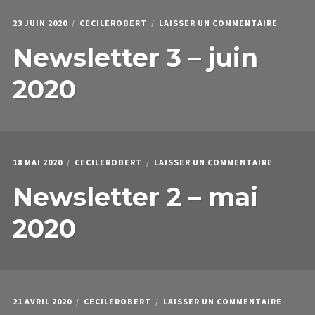
SUR
23 JUIN 2020
CECILEROBERT
LAISSER UN COMMENTAIRE
NEWSLE
Newsletter 3 – juin
3
–
JUIN
2020
2020
SUR
18 MAI 2020
CECILEROBERT
LAISSER UN COMMENTAIRE
NEWSLET
Newsletter 2 – mai
2
–
MAI
2020
2020
SUR
21 AVRIL 2020
CECILEROBERT
LAISSER UN COMMENTAIRE
NEWSL