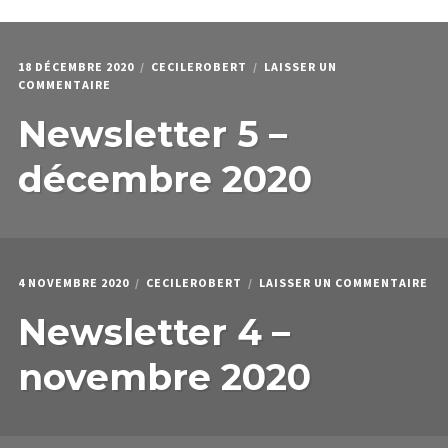
menu
PODCAST & PROGRAMMES
Déplier
enfant
Lune blanche, cercle sacré
18 DÉCEMBRE 2020
CECILEROBERT
LAISSER UN
Visualisation créatrice
SUR
COMMENTAIRE
NEWSLETTER
Newsletter 5 –
5
Étendr
La procrastination
–
le
DÉCEMBRE
menu
Newsletters
décembre 2020
2020
enfant
HPI
QUI JE SUIS
SU
4 NOVEMBRE 2020
CECILEROBERT
LAISSER UN COMMENTAIRE
NE
Newsletter 4 –
4
–
NO
novembre 2020
202