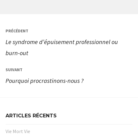
Navigation
PRÉCÉDENT
de
Le syndrome d’épuisement professionnel ou
l’article
burn-out
SUIVANT
Pourquoi procrastinons-nous ?
ARTICLES RÉCENTS
Vie Mort Vie