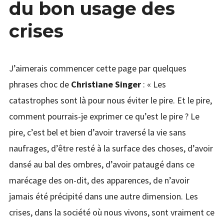
du bon usage des
menu
Étendr
PODCAST & PROGRAMMES
DU
enfant
le
BON
menu
HPI
crises
USAGE
enfant
DES
QUI JE SUIS
CRISES
J’aimerais commencer cette page par quelques
phrases choc de
Christiane Singer
: « Les
catastrophes sont là pour nous éviter le pire. Et le pire,
comment pourrais-je exprimer ce qu’est le pire ? Le
pire, c’est bel et bien d’avoir traversé la vie sans
naufrages, d’être resté à la surface des choses, d’avoir
dansé au bal des ombres, d’avoir pataugé dans ce
marécage des on-dit, des apparences, de n’avoir
jamais été précipité dans une autre dimension. Les
crises, dans la société où nous vivons, sont vraiment ce