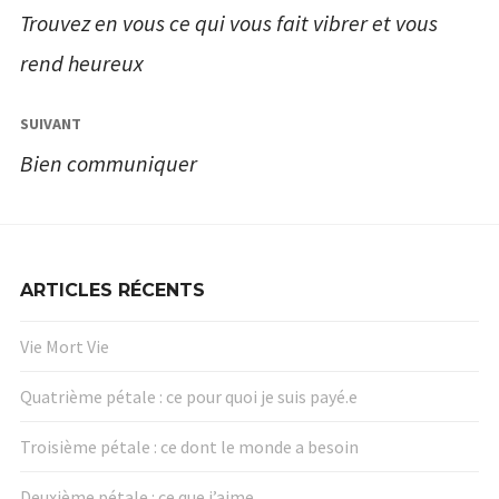
de
Trouvez en vous ce qui vous fait vibrer et vous
l’article
rend heureux
SUIVANT
Bien communiquer
ARTICLES RÉCENTS
Vie Mort Vie
Quatrième pétale : ce pour quoi je suis payé.e
Troisième pétale : ce dont le monde a besoin
Deuxième pétale : ce que j’aime