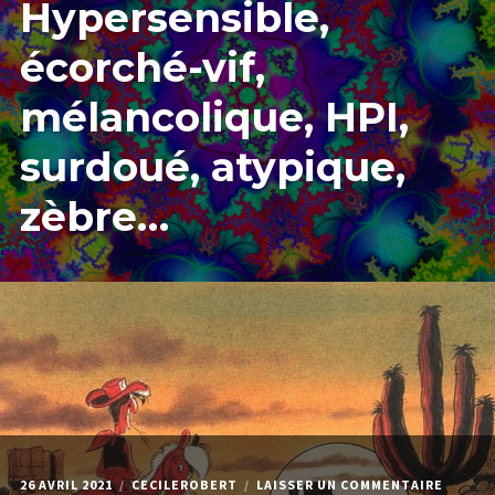
Hypersensible,
ÉCORCHÉ-
VIF,
MÉLANCOL
écorché-vif,
HPI,
SURDOUÉ,
mélancolique, HPI,
ATYPIQUE,
ZÈBRE…
surdoué, atypique,
zèbre…
SUR
26 AVRIL 2021
CECILEROBERT
LAISSER UN COMMENTAIRE