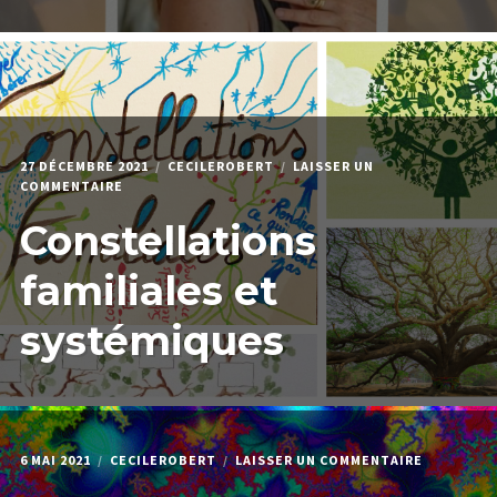
27 DÉCEMBRE 2021
CECILEROBERT
LAISSER UN
SUR
COMMENTAIRE
CONSTELLATIONS
Constellations
FAMILIALES
ET
SYSTÉMIQUES
familiales et
systémiques
SUR
6 MAI 2021
CECILEROBERT
LAISSER UN COMMENTAIRE
HYPERSEN