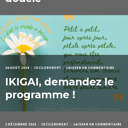
DOUÉ.
SUR
16 AOÛT 2024
CECILEROBERT
LAISSER UN COMMENTAIRE
IKIGAI,
IKIGAI, demandez le
DEMAN
LE
PROGR
programme !
!
SU
2 DÉCEMBRE 2023
CECILEROBERT
LAISSER UN COMMENTAIRE