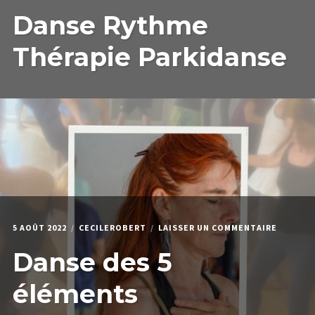
DA
Danse Rythme
RY
TH
PA
Thérapie Parkidanse
SUR
5 AOÛT 2022
CECILEROBERT
LAISSER UN COMMENTAIRE
DANSE
Danse des 5
DES
5
ÉLÉMEN
éléments