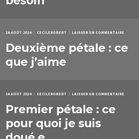
besoin
A
BESOI
SUR
16 AOÛT 2024
CECILEROBERT
LAISSER UN COMMENTAIRE
DEUXI
Deuxième pétale : ce
PÉTALE
:
CE
que j’aime
QUE
J’AIME
SUR
16 AOÛT 2024
CECILEROBERT
LAISSER UN COMMENTAIRE
PREMIE
Premier pétale : ce
PÉTALE
:
CE
pour quoi je suis
POUR
QUOI
doué.e
JE
SUIS