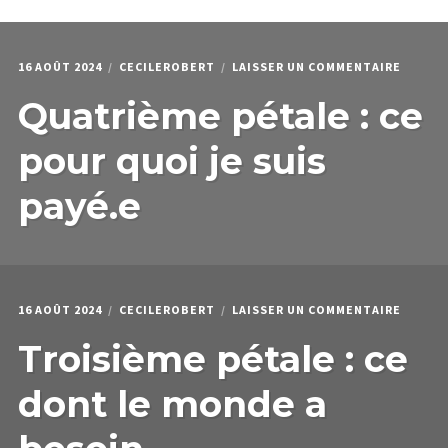
menu
Étendr
PODCAST & PROGRAMMES
enfant
le
menu
HPI
enfant
SUR
16 AOÛT 2024
CECILEROBERT
LAISSER UN COMMENTAIRE
QUI JE SUIS
QUATR
Quatrième pétale : ce
PÉTALE
:
CE
pour quoi je suis
POUR
QUOI
payé.e
JE
SUIS
PAYÉ.E
SUR
16 AOÛT 2024
CECILEROBERT
LAISSER UN COMMENTAIRE
TROISI
Troisième pétale : ce
PÉTALE
:
CE
dont le monde a
DONT
LE
MONDE