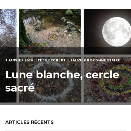
menu
Étendr
PODCAST & PROGRAMMES
enfant
le
menu
HPI
enfant
QUI JE SUIS
SUR
1 JANVIER 2024
CECILEROBERT
LAISSER UN COMMENTAIRE
LUNE
Lune blanche, cercle
BLAN
CERC
SACR
sacré
ARTICLES RÉCENTS