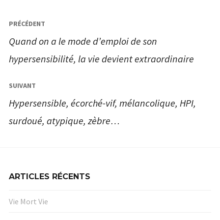
Navigation
PRÉCÉDENT
de
Quand on a le mode d’emploi de son
l’article
hypersensibilité, la vie devient extraordinaire
SUIVANT
Hypersensible, écorché-vif, mélancolique, HPI,
surdoué, atypique, zèbre…
ARTICLES RÉCENTS
Vie Mort Vie