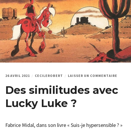
menu
Étendr
PODCAST & PROGRAMMES
enfant
le
menu
HPI
enfant
QUI JE SUIS
SUR
26 AVRIL 2021
CECILEROBERT
LAISSER UN COMMENTAIRE
DES
Des similitudes avec
SIMILI
AVEC
LUCKY
Lucky Luke ?
LUKE
?
Fabrice Midal, dans son livre « Suis-je hypersensible ? »