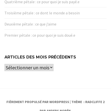
Quatrième pétale : ce pour quoi je suis payé.e
Troisième pétale : ce dont le monde a besoin
Deuxième pétale : ce que j’aime
Premier pétale : ce pour quoi je suis doué.e
ARTICLES DES MOIS PRÉCÉDENTS
Articles
des
mois
précédents
FIÈREMENT PROPULSÉ PAR WORDPRESS
|
THÈME : RADCLIFFE 2
PAR
ANDERS NORÉN
.