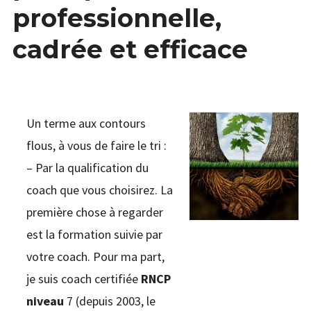
menu
Étendr
PODCAST & PROGRAMMES
professionnelle,
enfant
le
menu
HPI
cadrée et efficace
enfant
QUI JE SUIS
Un terme aux contours
flous, à vous de faire le tri :
– Par la qualification du
coach que vous choisirez. La
première chose à regarder
est la formation suivie par
votre coach. Pour ma part,
je suis coach certifiée
RNCP
niveau
7 (depuis 2003, le