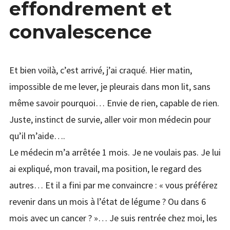
effondrement et
Vie Mort Vie
CO
enfant
Étendr
Mission de vie & Ikigai
convalescence
menu
le
le
menu
Le burn-out
Déplier
enfant
Les origines éclairantes du mot
Et bien voilà, c’est arrivé, j’ai craqué. Hier matin,
L’éviter, à temps
impossible de me lever, je pleurais dans mon lit, sans
même savoir pourquoi… Envie de rien, capable de rien.
Effondrement et convalescence
Juste, instinct de survie, aller voir mon médecin pour
Programme pour récupérer
qu’il m’aide….
Étendr
PODCAST & PROGRAMMES
le
Le médecin m’a arrêtée 1 mois. Je ne voulais pas. Je lui
menu
HPI
ai expliqué, mon travail, ma position, le regard des
enfant
QUI JE SUIS
autres… Et il a fini par me convaincre : « vous préférez
revenir dans un mois à l’état de légume ? Ou dans 6
mois avec un cancer ? »… Je suis rentrée chez moi, les