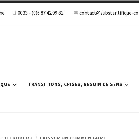
ne
0033 - (0)6 87 42 99 81
contact@substantifique-coa
ile Robert, coa
ie, burn-out, hpi
albonne
IQUE
TRANSITIONS, CRISES, BESOIN DE SENS
SUR
ECILEROBERT
LAISSER UN COMMENTAIRE