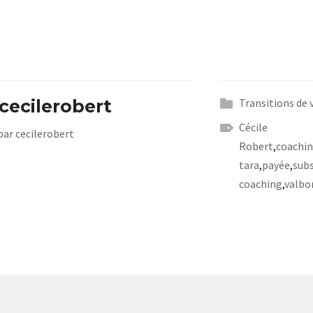
cecilerobert
Transitions de 
Cécile
 par cecilerobert
Robert
,
coachi
tara
,
payée
,
subs
coaching
,
valbo