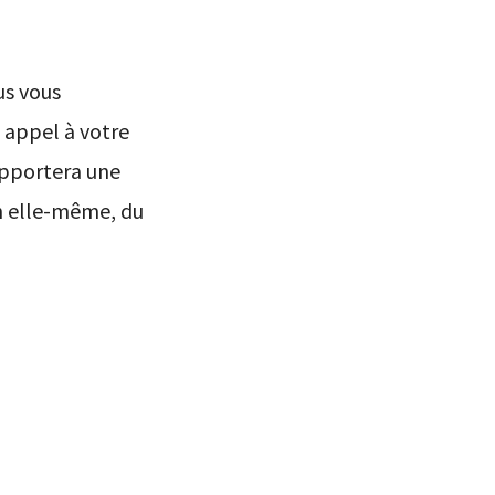
us vous
t appel à votre
apportera une
en elle-même, du