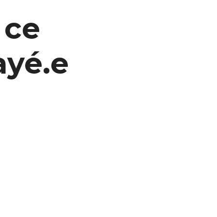
 ce
ayé.e
)