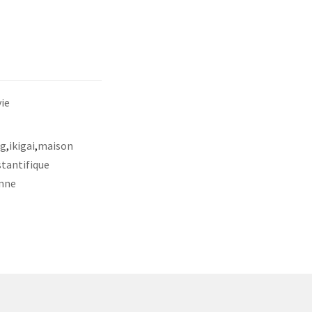
vie
ng
,
ikigai
,
maison
tantifique
nne