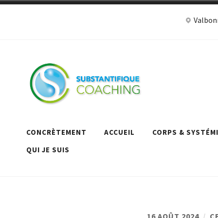
Accéder
Valbon
au
contenu
Céc
Coaching de v
à V
CONCRÈTEMENT
ACCUEIL
CORPS & SYSTÉM
QUI JE SUIS
16 AOÛT 2024
C