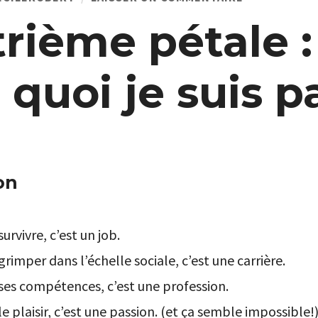
QUATRIÈME
PÉTALE
rième pétale :
:
CE
POUR
QUOI
 quoi je suis p
JE
SUIS
PAYÉ.E
on
urvivre, c’est un job.
rimper dans l’échelle sociale, c’est une carrière.
ses compétences, c’est une profession.
e plaisir, c’est une passion. (et ça semble impossible!