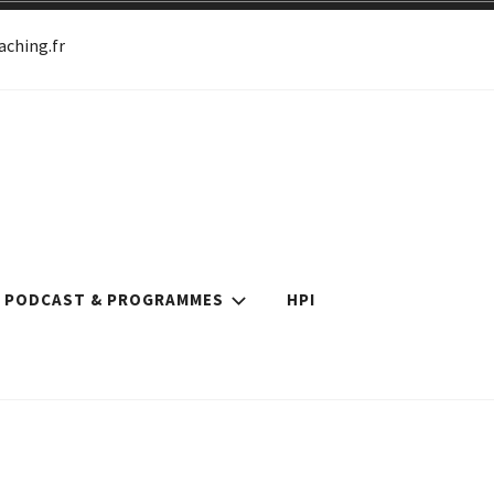
ching.fr
ch certifiée
PODCAST & PROGRAMMES
HPI