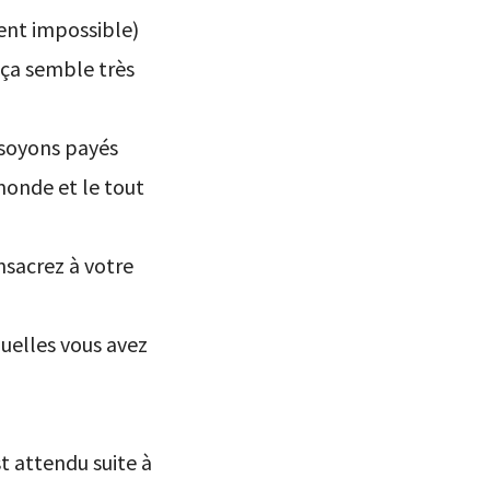
vent impossible)
t ça semble très
s soyons payés
 monde et le tout
nsacrez à votre
quelles vous avez
st attendu suite à