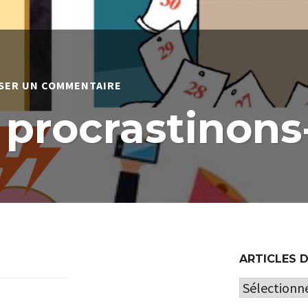
SUR
SSER UN COMMENTAIRE
POURQUOI
PROCRASTINONS-
 procrastinons
NOUS
?
ARTICLES 
Articles