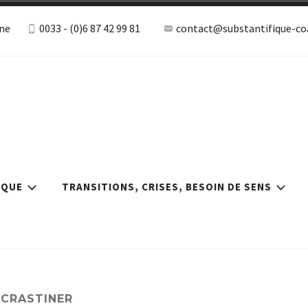
ne
0033 - (0)6 87 42 99 81
contact@substantifique-coa
ile Robert, coa
ie, burn-out, hpi
albonne
IQUE
TRANSITIONS, CRISES, BESOIN DE SENS
OCRASTINER