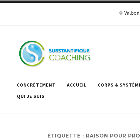
Accéder
Valbon
au
contenu
Céc
Coaching de v
à V
CONCRÈTEMENT
ACCUEIL
CORPS & SYSTÉM
QUI JE SUIS
ÉTIQUETTE :
RAISON POUR PR