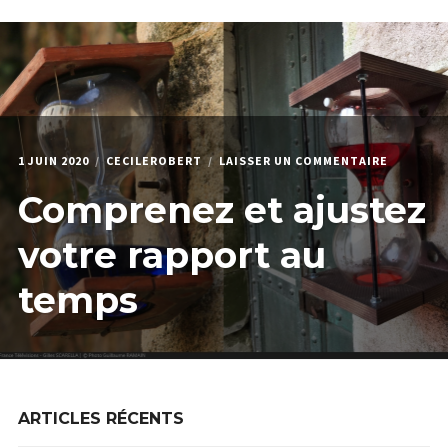
menu
Étendr
PODCAST & PROGRAMMES
enfant
le
menu
HPI
enfant
QUI JE SUIS
SUR
1 JUIN 2020
CECILEROBERT
LAISSER UN COMMENTAIRE
COMPREN
Comprenez et ajustez
ET
AJUSTEZ
VOTRE
votre rapport au
RAPPORT
AU
temps
TEMPS
ARTICLES RÉCENTS