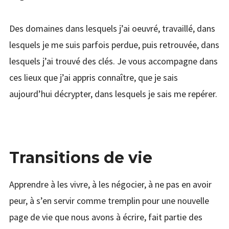
menu
Étendr
PODCAST & PROGRAMMES
enfant
le
menu
HPI
Des domaines dans lesquels j’ai oeuvré, travaillé, dans
enfant
lesquels je me suis parfois perdue, puis retrouvée, dans
QUI JE SUIS
lesquels j’ai trouvé des clés. Je vous accompagne dans
ces lieux que j’ai appris connaître, que je sais
aujourd’hui décrypter, dans lesquels je sais me repérer.
Transitions de vie
Apprendre à les vivre, à les négocier, à ne pas en avoir
peur, à s’en servir comme tremplin pour une nouvelle
page de vie que nous avons à écrire, fait partie des