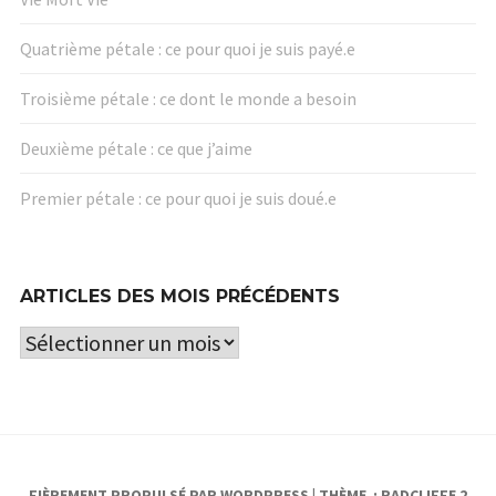
Quatrième pétale : ce pour quoi je suis payé.e
Troisième pétale : ce dont le monde a besoin
Deuxième pétale : ce que j’aime
Premier pétale : ce pour quoi je suis doué.e
ARTICLES DES MOIS PRÉCÉDENTS
Articles
des
mois
précédents
FIÈREMENT PROPULSÉ PAR WORDPRESS
|
THÈME : RADCLIFFE 2