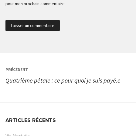
pour mon prochain commentaire.
Navigation
PRÉCÉDENT
de
Quatrième pétale : ce pour quoi je suis payé.e
l’article
ARTICLES RÉCENTS
Vie Mort Vie