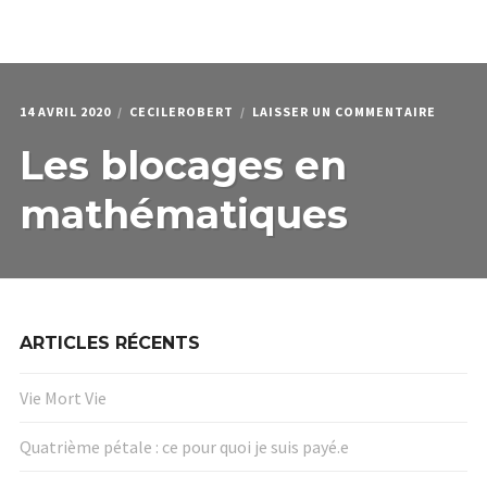
menu
Étendr
PODCAST & PROGRAMMES
enfant
le
menu
HPI
enfant
QUI JE SUIS
SUR
14 AVRIL 2020
CECILEROBERT
LAISSER UN COMMENTAIRE
LES
Les blocages en
BLOCA
EN
MATHÉ
mathématiques
ARTICLES RÉCENTS
Vie Mort Vie
Quatrième pétale : ce pour quoi je suis payé.e