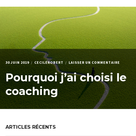
menu
Étendr
PODCAST & PROGRAMMES
enfant
le
menu
HPI
enfant
QUI JE SUIS
SUR
30 JUIN 2019
CECILEROBERT
LAISSER UN COMMENTAIRE
POURQU
Pourquoi j’ai choisi le
J’AI
CHOISI
LE
coaching
COACHI
ARTICLES RÉCENTS