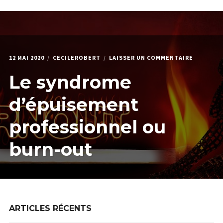
menu
Étendr
PODCAST & PROGRAMMES
enfant
le
menu
HPI
enfant
QUI JE SUIS
SUR
12 MAI 2020
CECILEROBERT
LAISSER UN COMMENTAIRE
LE
Le syndrome
SYNDROM
D’ÉPUIS
PROFESS
d’épuisement
OU
BURN-
professionnel ou
OUT
burn-out
ARTICLES RÉCENTS