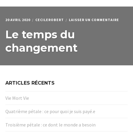
menu
Étendr
PODCAST & PROGRAMMES
enfant
le
menu
HPI
enfant
SUR
20 AVRIL 2020
CECILEROBERT
LAISSER UN COMMENTAIRE
QUI JE SUIS
LE
Le temps du
TEMPS
DU
CHANG
changement
ARTICLES RÉCENTS
Vie Mort Vie
Quatrième pétale : ce pour quoi je suis payé.e
Troisième pétale : ce dont le monde a besoin