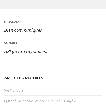
Navigation
PRÉCÉDENT
de
Bien communiquer
l’article
SUIVANT
HPI (neuro-atypiques)
ARTICLES RÉCENTS
Vie Mort Vie
Quatrième pétale : ce pour quoi je suis payé.e