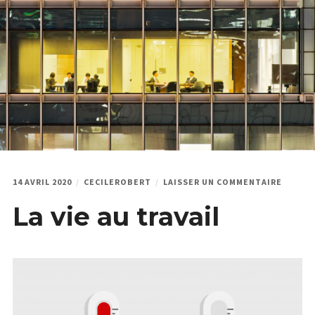
menu
Étendr
PODCAST & PROGRAMMES
enfant
le
menu
HPI
enfant
QUI JE SUIS
SUR
14 AVRIL 2020
CECILEROBERT
LAISSER UN COMMENTAIRE
LA
La vie au travail
VIE
AU
TRAVAI